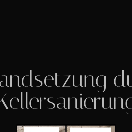
tandsetzung d
Kellersanierun