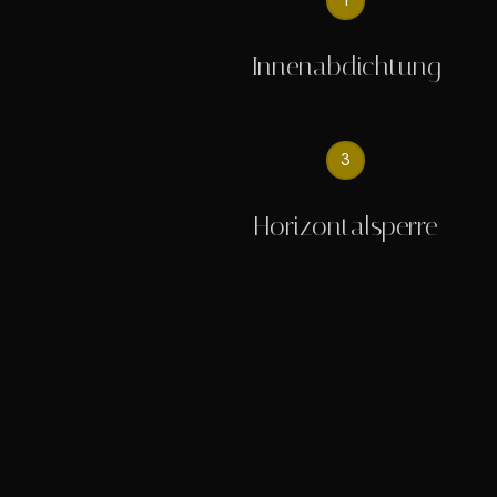
1
Innenabdichtung
3
Horizontalsperre