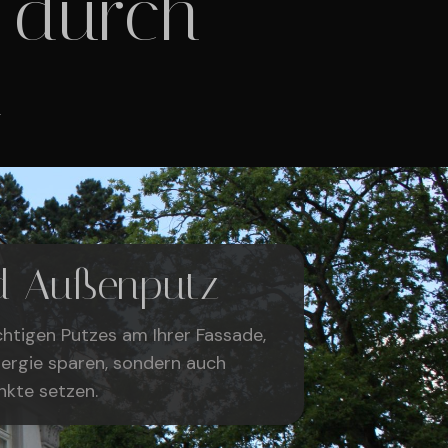
 durch
n
d Außenputz
chtigen Putzes am Ihrer Fassade,
nergie sparen, sondern auch
nkte setzen.