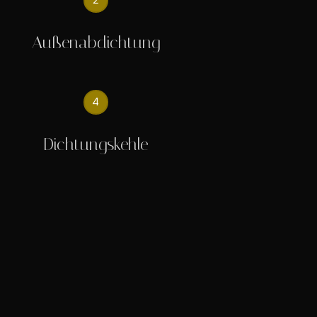
2
Außenabdichtung
4
Dichtungskehle