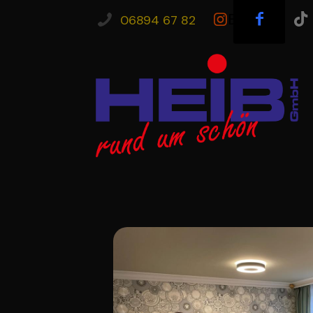
Button
06894 67 82